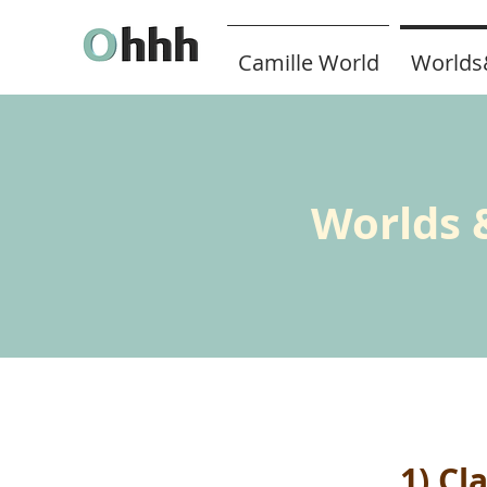
Camille World
Worlds
Worlds 
1) Cl